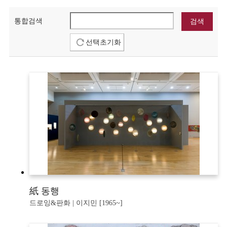
통합검색
선택초기화
紙 동행
드로잉&판화 | 이지민 [1965~]