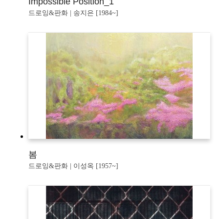
Impossible Position_1
드로잉&판화 | 송지은 [1984~]
봄
드로잉&판화 | 이성옥 [1957~]