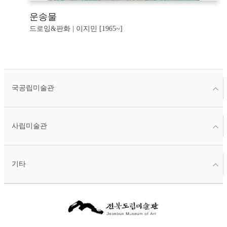
운송물
드로잉&판화 | 이지민 [1965~]
국공립미술관
사립미술관
기타