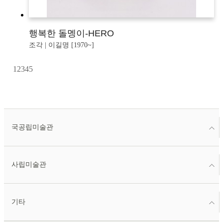
행복한 돌멩이-HERO
조각 | 이길명 [1970~]
1
2
3
4
5
국공립미술관
사립미술관
기타