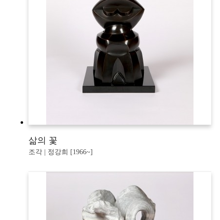
삶의 꽃
조각 | 정강희 [1966~]