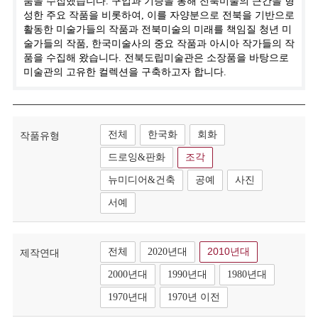
품을 수집했습니다. 구입과 기증을 통해 전북미술의 근간을 형
성한 주요 작품을 비롯하여, 이를 자양분으로 전북을 기반으로
활동한 미술가들의 작품과 전북미술의 미래를 책임질 청년 미
술가들의 작품, 한국미술사의 중요 작품과 아시아 작가들의 작
품을 수집해 왔습니다. 전북도립미술관은 소장품을 바탕으로
미술관의 고유한 컬렉션을 구축하고자 합니다.
전체
한국화
회화
작품유형
드로잉&판화
조각
뉴미디어&건축
공예
사진
서예
전체
2020년대
2010년대
제작연대
2000년대
1990년대
1980년대
1970년대
1970년 이전