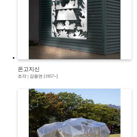
온고지신
조각 | 강용면 [1957~]