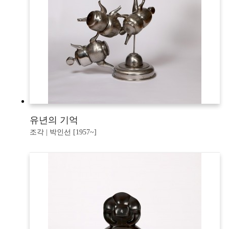
유년의 기억
조각 | 박인선 [1957~]