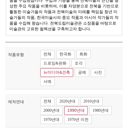
품을 수집했습니다. 구입과 기증을 통해 전북미술의 근간을 형
성한 주요 작품을 비롯하여, 이를 자양분으로 전북을 기반으로
활동한 미술가들의 작품과 전북미술의 미래를 책임질 청년 미
술가들의 작품, 한국미술사의 중요 작품과 아시아 작가들의 작
품을 수집해 왔습니다. 전북도립미술관은 소장품을 바탕으로
미술관의 고유한 컬렉션을 구축하고자 합니다.
전체
한국화
회화
작품유형
드로잉&판화
조각
뉴미디어&건축
공예
사진
서예
전체
2020년대
2010년대
제작연대
2000년대
1990년대
1980년대
1970년대
1970년 이전