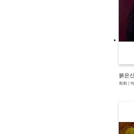
붉은
회화 | 박