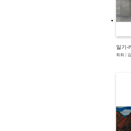
일기-I
회화 | 김