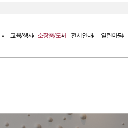
교육/행사
소장품/도서
전시안내
열린마당