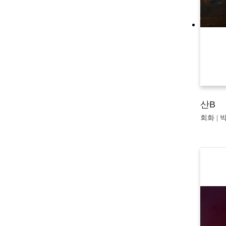
산B
회화 | 박