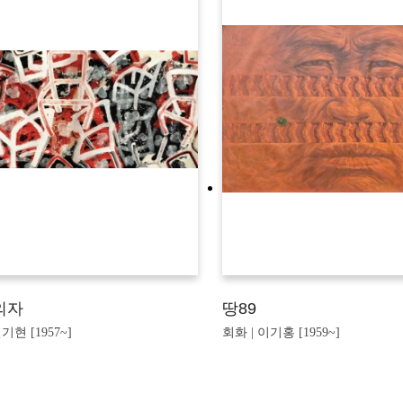
의자
땅89
기현 [1957~]
회화 | 이기홍 [1959~]