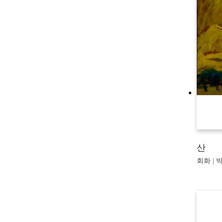
산
회화 | 박