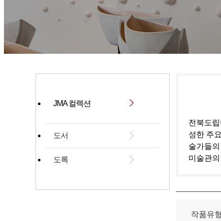
JMA 컬렉션
전북도립미
성한 주요
도서
술가들의
미술관의
도록
작품유