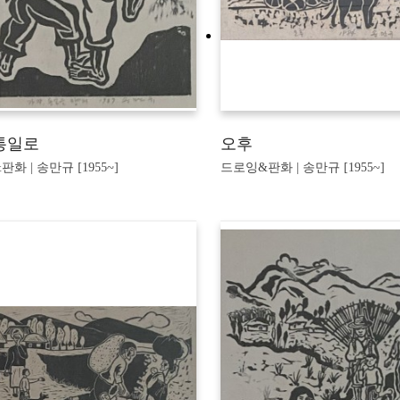
통일로
오후
화 | 송만규 [1955~]
드로잉&판화 | 송만규 [1955~]