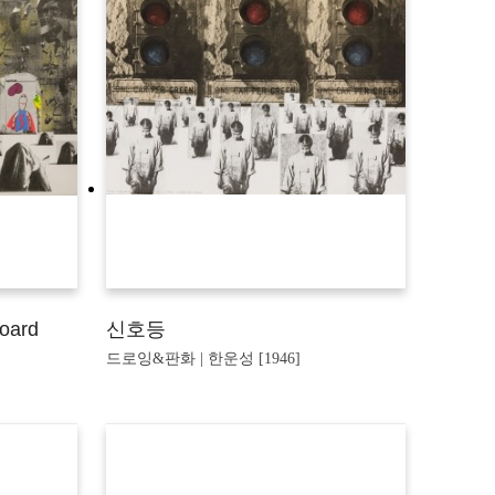
Board
신호등
드로잉&판화 | 한운성 [1946]