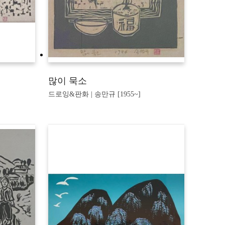
많이 묵소
드로잉&판화 | 송만규 [1955~]