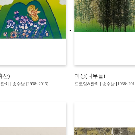
흙산)
미상(나무들)
화 | 송수남 [1938~2013]
드로잉&판화 | 송수남 [1938~201