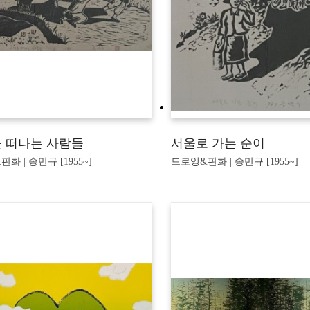
 떠나는 사람들
서울로 가는 순이
화 | 송만규 [1955~]
드로잉&판화 | 송만규 [1955~]