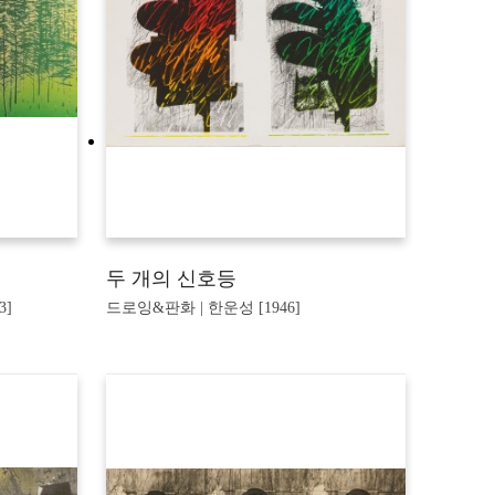
두 개의 신호등
3]
드로잉&판화 | 한운성 [1946]