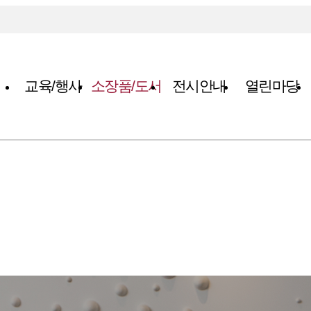
교육/행사
소장품/도서
전시안내
열린마당