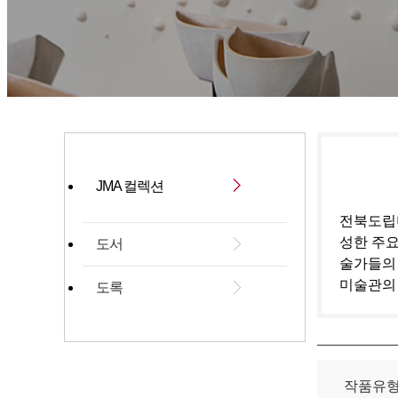
JMA 컬렉션
전북도립미
성한 주요
도서
술가들의
미술관의
도록
작품유