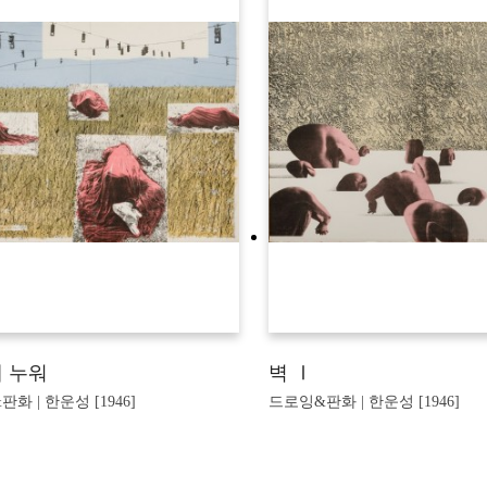
 누워
벽 Ⅰ
화 | 한운성 [1946]
드로잉&판화 | 한운성 [1946]