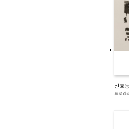
신호등
드로잉&판