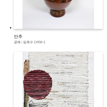
만추
공예 | 임옥수 [1950~]