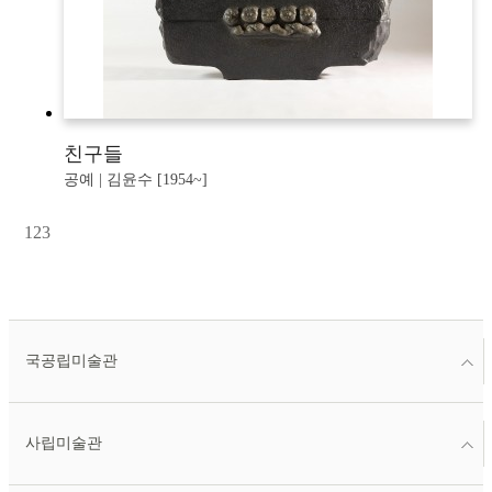
친구들
공예 | 김윤수 [1954~]
1
2
3
국공립미술관
사립미술관