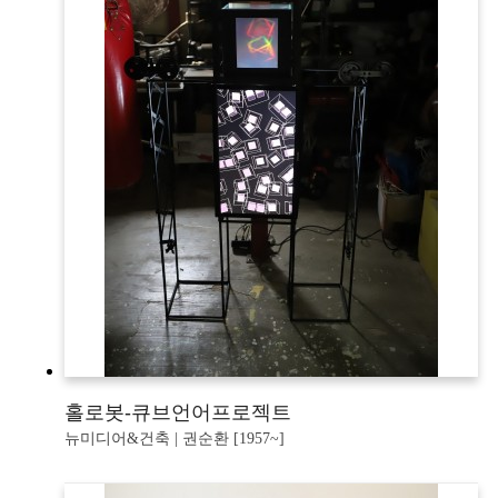
홀로봇-큐브언어프로젝트
뉴미디어&건축 | 권순환 [1957~]