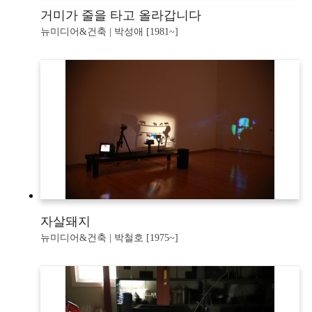
거미가 줄을 타고 올라갑니다
뉴미디어&건축 | 박성애 [1981~]
자살돼지
뉴미디어&건축 | 박철호 [1975~]