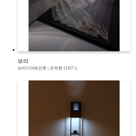
보라
뉴미디어&건축 | 조덕현 [1957-]