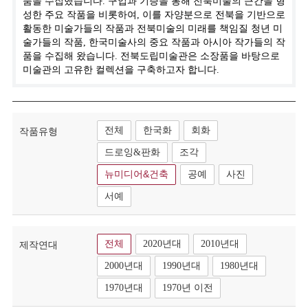
품을 수집했습니다. 구입과 기증을 통해 전북미술의 근간을 형
성한 주요 작품을 비롯하여, 이를 자양분으로 전북을 기반으로
활동한 미술가들의 작품과 전북미술의 미래를 책임질 청년 미
술가들의 작품, 한국미술사의 중요 작품과 아시아 작가들의 작
품을 수집해 왔습니다. 전북도립미술관은 소장품을 바탕으로
미술관의 고유한 컬렉션을 구축하고자 합니다.
전체
한국화
회화
작품유형
드로잉&판화
조각
뉴미디어&건축
공예
사진
서예
전체
2020년대
2010년대
제작연대
2000년대
1990년대
1980년대
1970년대
1970년 이전