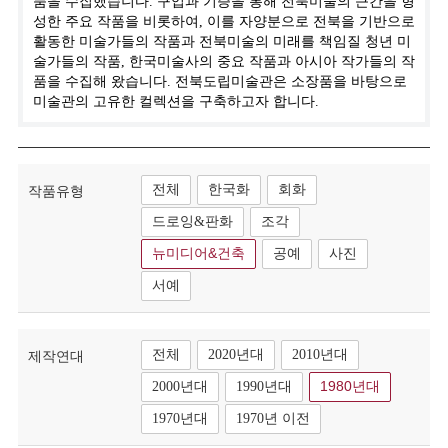
품을 수집했습니다. 구입과 기증을 통해 전북미술의 근간을 형
성한 주요 작품을 비롯하여, 이를 자양분으로 전북을 기반으로
활동한 미술가들의 작품과 전북미술의 미래를 책임질 청년 미
술가들의 작품, 한국미술사의 중요 작품과 아시아 작가들의 작
품을 수집해 왔습니다. 전북도립미술관은 소장품을 바탕으로
미술관의 고유한 컬렉션을 구축하고자 합니다.
전체
한국화
회화
작품유형
드로잉&판화
조각
뉴미디어&건축
공예
사진
서예
전체
2020년대
2010년대
제작연대
2000년대
1990년대
1980년대
1970년대
1970년 이전