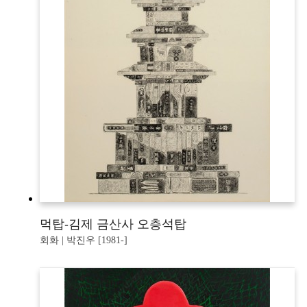
먹탑-김제 금산사 오층석탑
회화 | 박진우 [1981-]