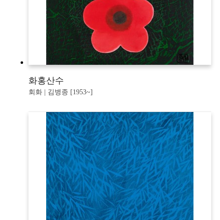
화홍산수
회화 | 김병종 [1953~]