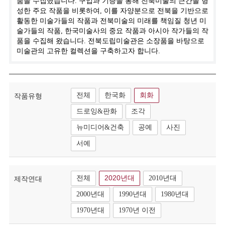
품을 수집했습니다. 구입과 기증을 통해 전북미술의 근간을 형
성한 주요 작품을 비롯하여, 이를 자양분으로 전북을 기반으로
활동한 미술가들의 작품과 전북미술의 미래를 책임질 청년 미
술가들의 작품, 한국미술사의 중요 작품과 아시아 작가들의 작
품을 수집해 왔습니다. 전북도립미술관은 소장품을 바탕으로
미술관의 고유한 컬렉션을 구축하고자 합니다.
전체
한국화
회화
작품유형
드로잉&판화
조각
뉴미디어&건축
공예
사진
서예
전체
2020년대
2010년대
제작연대
2000년대
1990년대
1980년대
1970년대
1970년 이전