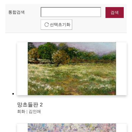
통합검색
선택초기화
망초들판 2
회화 | 김인애