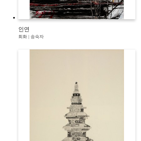
인연
회화 | 송숙자