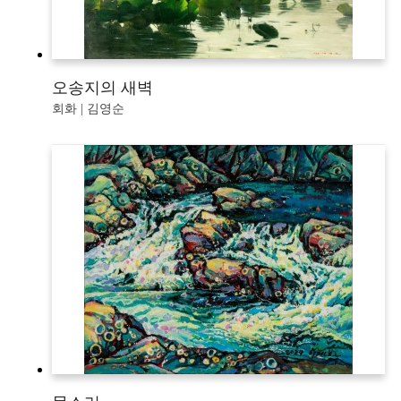
오송지의 새벽
회화 | 김영순