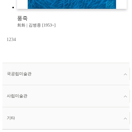
풍죽
회화 | 김병종 [1953~]
1
2
3
4
국공립미술관
사립미술관
기타