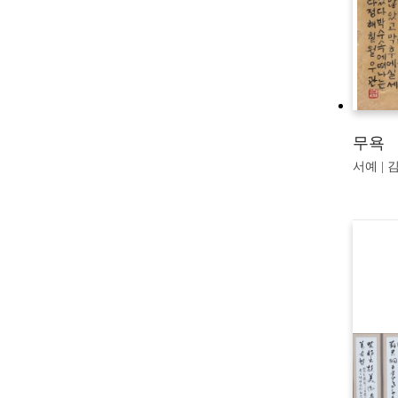
무욕
서예 | 김