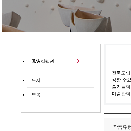
JMA 컬렉션
전북도립미
성한 주요
도서
술가들의
미술관의
도록
작품유