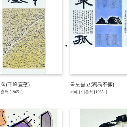
학(千峰壹壑)
독도불고(獨島不孤)
은혁 [1965~]
서예 | 이은혁 [1965~]