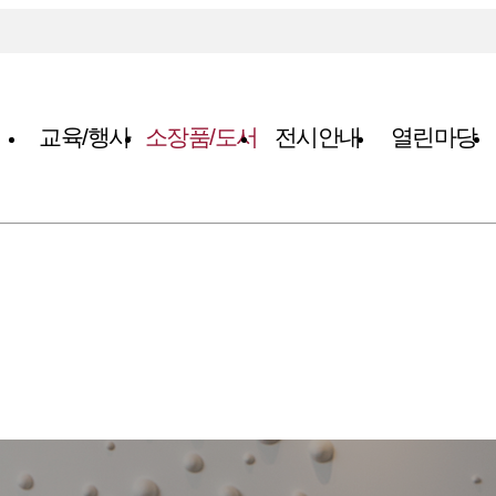
교육/행사
소장품/도서
전시안내
열린마당