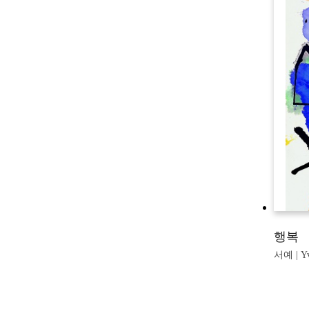
행복
서예 | Yv