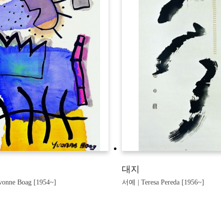
대지
onne Boag [1954~]
서예 | Teresa Pereda [1956~]