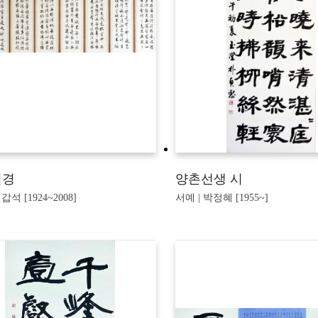
심경
양촌선생 시
갑석 [1924~2008]
서예 | 박정혜 [1955~]