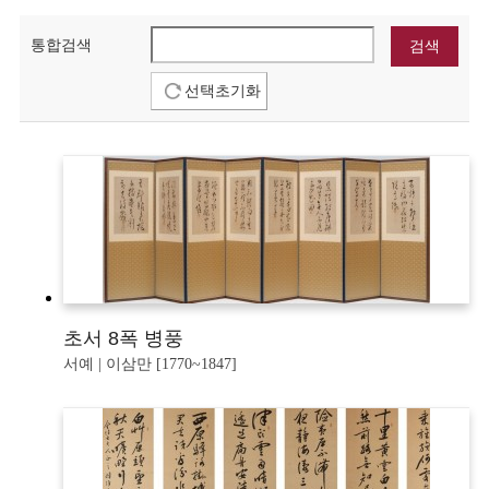
통합검색
선택초기화
초서 8폭 병풍
서예 | 이삼만 [1770~1847]