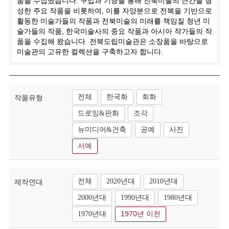
품을 수집했습니다. 구입과 기증을 통해 전북미술의 근간을 형
성한 주요 작품을 비롯하여, 이를 자양분으로 전북을 기반으로
활동한 미술가들의 작품과 전북미술의 미래를 책임질 청년 미
술가들의 작품, 한국미술사의 중요 작품과 아시아 작가들의 작
품을 수집해 왔습니다. 전북도립미술관은 소장품을 바탕으로
미술관의 고유한 컬렉션을 구축하고자 합니다.
전체
한국화
회화
작품유형
드로잉&판화
조각
뉴미디어&건축
공예
사진
서예
전체
2020년대
2010년대
제작연대
2000년대
1990년대
1980년대
1970년대
1970년 이전