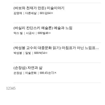
(바보와 천재가 만든) 미술이야기
김영재 | 다른세살 | 601/김64ㅁ
(바실리 칸딘스키 예술론) 예술과 느낌
막스 빌 | 시공사 | 600/빌48ㅇ
(박성봉 교수의 대중문화 읽기) 마침표가 아닌 느낌표의 예술
박성봉 | 일빛 | 600/박54ㅁ
(손장섭) 자연과 삶
손장섭 | 미술문화 | 600.45/손72ㅈ
1
2
3
4
5