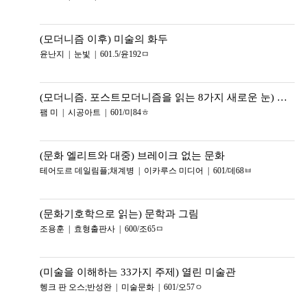
(모더니즘 이후) 미술의 화두
윤난지 | 눈빛 | 601.5/윤192ㅁ
(모더니즘. 포스트모더니즘을 읽는 8가지 새로운 눈) 현대미술의 이해
팸 미 | 시공아트 | 601/미84ㅎ
(문화 엘리트와 대중) 브레이크 없는 문화
테어도르 데일림플;채계병 | 이카루스 미디어 | 601/데68ㅂ
(문화기호학으로 읽는) 문학과 그림
조용훈 | 효형출판사 | 600/조65ㅁ
(미술을 이해하는 33가지 주제) 열린 미술관
헹크 판 오스;반성완 | 미술문화 | 601/오57ㅇ