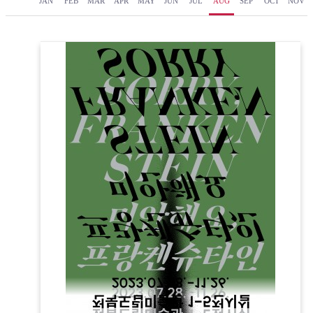
JAN
FEB
MAR
APR
MAY
JUN
JUL
AUG
SEP
OCT
NOV