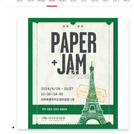
JAN
FEB
MAR
APR
MAY
JUN
JUL
AUG
SEP
OCT
NOV