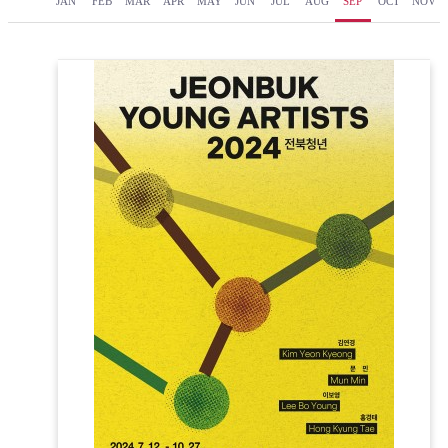
JAN
FEB
MAR
APR
MAY
JUN
JUL
AUG
SEP
OCT
NOV