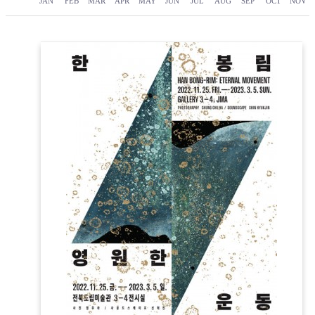
JAN
FEB
MAR
APR
MAY
JUN
JUL
AUG
SEP
OCT
NOV