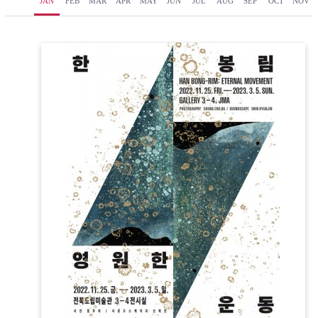
JAN
FEB
MAR
APR
MAY
JUN
JUL
AUG
SEP
OCT
NOV