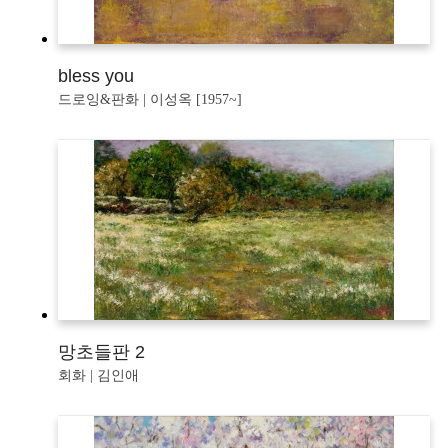
bless you
드로잉&판화 | 이성옥 [1957~]
망초들판 2
회화 | 김인애