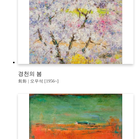
경천의 봄
회화 | 오우석 [1956~]