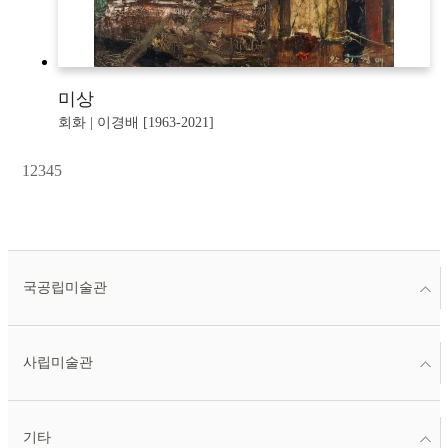
미상
회화 | 이경배 [1963-2021]
1
2
3
4
5
국공립미술관
사립미술관
기타