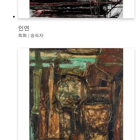
인연
회화 | 송숙자