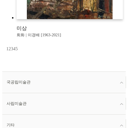
미상
회화 | 이경배 [1963-2021]
1
2
3
4
5
국공립미술관
사립미술관
기타