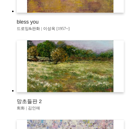
bless you
드로잉&판화 | 이성옥 [1957~]
망초들판 2
회화 | 김인애