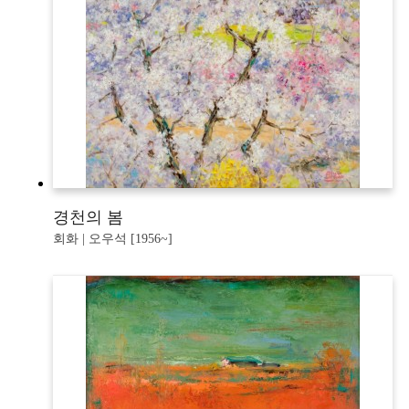
경천의 봄
회화 | 오우석 [1956~]