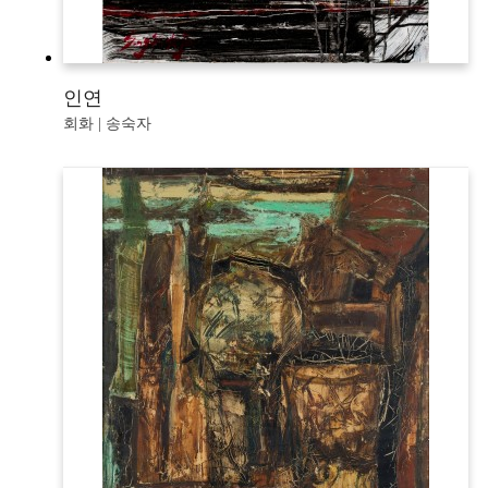
인연
회화 | 송숙자